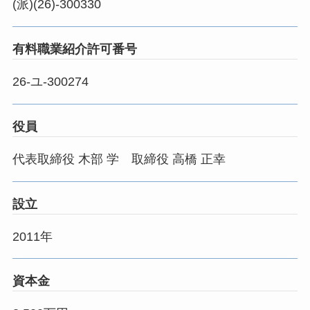
(派)(26)-300330
有料職業紹介許可番号
26-ユ-300274
役員
代表取締役 木部 学 取締役 高橋 正幸
設立
2011年
資本金