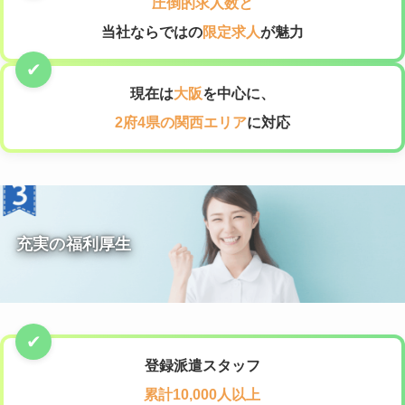
圧倒的求人数と
当社ならではの
限定求人
が魅力
現在は
大阪
を中心に、
2府4県の関西エリア
に対応
充実の福利厚生
登録派遣スタッフ
累計10,000人
以上