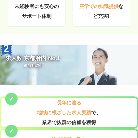
未経験者にも安心の
座学での知識提供
な
サポート体制
ど充実!
求人数 京都府内 No.1
※当社調べ
長年に渡る
地域に根ざした求人実績
で、
業界で抜群の信頼を獲得