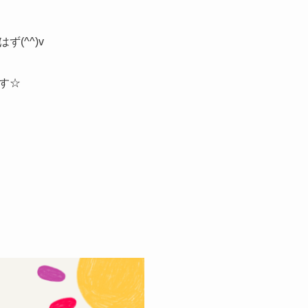
(^^)v
す☆