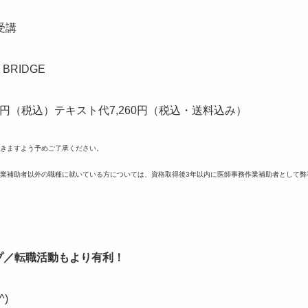
受講
RIDGE
）テキスト代7,260円（税込・送料込み）
きますよう予めご了承ください。
業補助者以外の職種に就いている方については、資格取得後3年以内に医師事務作業補助者として弊
プ／転職活動もより有利！
)