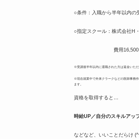
○条件：入職から半年以内の
○指定スクール：株式会社H・B
費用16,500円（税込
※受講後半年以内に退職された方は返金いただ
※現在就業中で外来クラークなどの医師事務作
ます。
資格を取得すると…
時給UP／自分のスキルアッ
などなど、いいことだらけ (^^