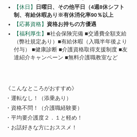
【休日】
日曜日、その他平日（4週8休シフト
制、有給休暇あり※有休消化率90％以上
【応募資格】
資格お持ちの方優遇
【福利厚生】
■社会保険完備 ■交通費全額支給
（弊社規定あり）■有給休暇（入職半年後より
付与） ■健康診断 ■介護資格取得支援制度 ■友
達紹介キャンペーン ■無料介護職教室など
《こんなところがおすすめ》
・運転なし！（添乗あり）
・資格不問！（介護職経験要）
・平均要介護度２．１と軽め！
・お話好きな方におススメ！