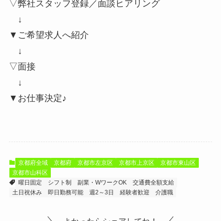
▽弊社スタッフ登録／面談ヒアリング
↓
▼ご希望求人へ紹介
↓
▽面接
↓
▼お仕事決定♪
京都府全域
京都府
京都市左京区
京都市上京区
京都市東山区
京都市山科区
曜日固定
シフト制
副業・WワークOK
交通費全額支給
土日祝休み
即日勤務可能
週2～3日
経験者歓迎
介護職