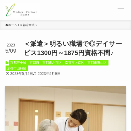
ホーム
京都府全域
＜派遣＞明るい職場で◎デイサー
2023
5/09
ビス1300円～1875円資格不問♪
京都府全域
京都府
京都市左京区
京都市上京区
京都市東山区
京都市山科区
2023年5月2日
2023年5月9日