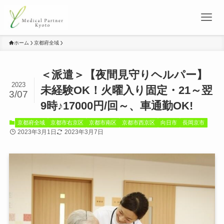
ホーム
京都府全域
＜派遣＞【夜間見守りヘルパー】
2023
未経験OK！火曜入り固定・21～翌
3/07
9時♪17000円/回～、車通勤OK!
京都府全域
京都市右京区
京都市南区
京都市西京区
向日市
長岡京市
2023年3月1日
2023年3月7日