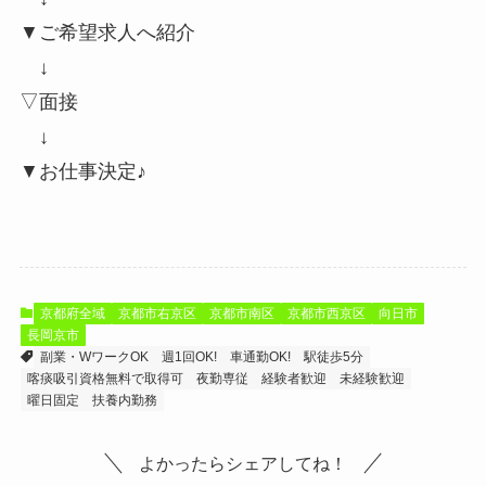
▼ご希望求人へ紹介
↓
▽面接
↓
▼お仕事決定♪
京都府全域
京都市右京区
京都市南区
京都市西京区
向日市
長岡京市
副業・WワークOK
週1回OK!
車通勤OK!
駅徒歩5分
喀痰吸引資格無料で取得可
夜勤専従
経験者歓迎
未経験歓迎
曜日固定
扶養内勤務
よかったらシェアしてね！