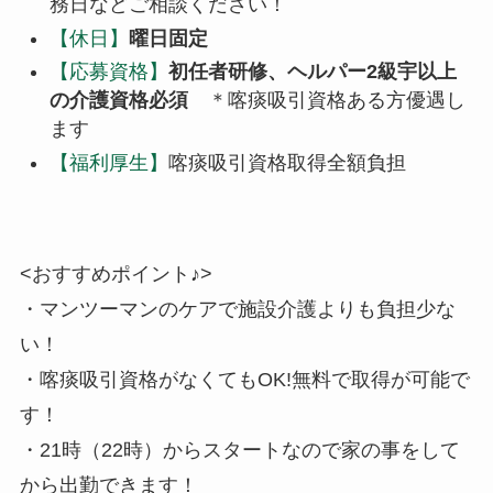
務日などご相談ください！
【休日】
曜日固定
【応募資格】
初任者研修、ヘルパー2級宇以上
の介護資格必須
＊喀痰吸引資格ある方優遇し
ます
【福利厚生】
喀痰吸引資格取得全額負担
<おすすめポイント♪>
・マンツーマンのケアで施設介護よりも負担少な
い！
・喀痰吸引資格がなくてもOK!無料で取得が可能で
す！
・21時（22時）からスタートなので家の事をして
から出勤できます！