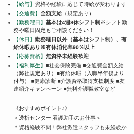
【給与】
資格や経験に応じて時給が変わります
【交通費】
全額支給
（規定あり）
【勤務曜日】
基本は4週8休シフト制
※シフト勤
務や曜日固定もご相談ください！
【休日】
勤務曜日以外（基本はシフト制）、有
給休暇あり※有休消化率90％以上
【応募資格】
無資格未経験歓迎
【福利厚生】
■社会保険完備 ■交通費全額支給
（弊社規定あり）■有給休暇（入職半年後より
付与） ■健康診断 ■介護資格取得支援制度 ■友
達紹介キャンペーン ■無料介護職教室など
《おすすめポイント♪》
＜透析センター 看護助手のお仕事＞
＊資格経験不問！弊社派遣スタッフも未経験か