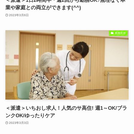
＜派遣＞1日2時間半・週2回から勤務OK♪無理なく本
業や家庭との両立ができます(^^)
2023年3月6日
長岡京市
＜派遣＞いちおし求人！人気のサ高住! 週1～OK/ブラ
ンクOK/ゆったりケア
2023年3月3日